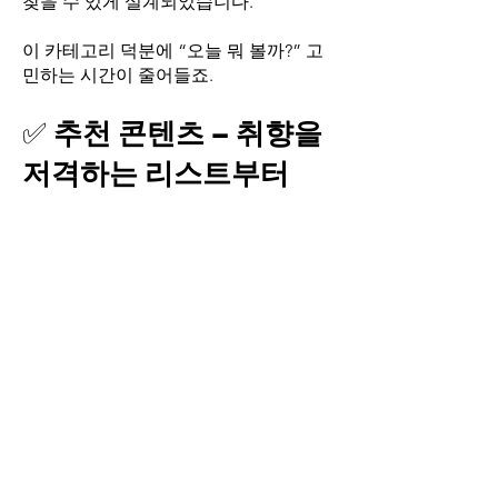
찾을 수 있게 설계되었습니다.
이 카테고리 덕분에 “오늘 뭐 볼까?” 고
민하는 시간이 줄어들죠.
✅
추천 콘텐츠 – 취향을
저격하는 리스트부터
티비위키가 직접 선별한 추천 작품 모음
부터 살펴보세요.
실시간 인기작, 평점이 높은 작품, 그리
고 잘 알려지지 않은
숨은 명작까지 한눈에 확인 가능합니다.
“무엇을 봐야 할지 모르겠다” 싶을 때,
추천 리스트만 보면
선택은 더 이상 어렵지 않습니다.
✅
최신 업데이트 – 매일